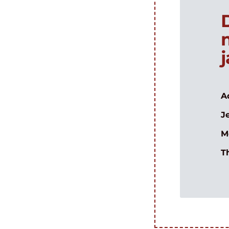
A
J
M
T