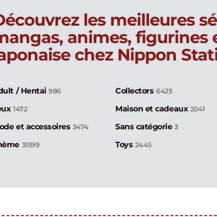
Découvrez les meilleures sé
mangas, animes, figurines
japonaise chez Nippon Stat
dult / Hentai
Collectors
986
6425
eux
Maison et cadeaux
1472
2041
ode et accessoires
Sans catégorie
3474
3
hème
Toys
31599
2445