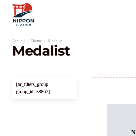
Accueil
/
Thème
/
Medalist
Medalist
[br_filters_group
group_id=38867]
N