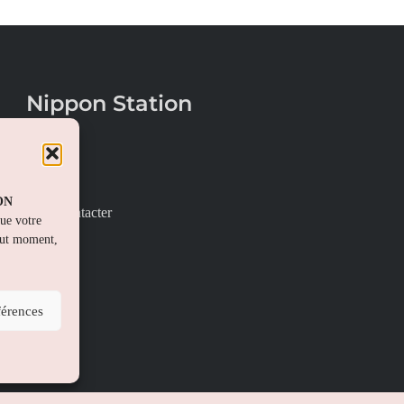
Nippon Station
À propos
FAQs
PON
Nous contacter
que votre
out moment,
férences