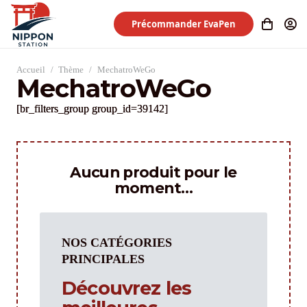
Précommander EvaPen
Accueil
/
Thème
/
MechatroWeGo
MechatroWeGo
[br_filters_group group_id=39142]
Aucun produit pour le
moment…
NOS CATÉGORIES
PRINCIPALES
Découvrez les