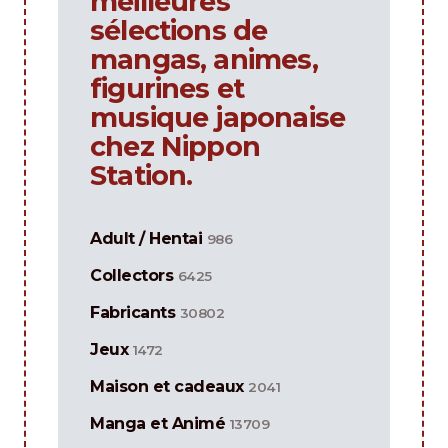
meilleures
sélections de
mangas, animes,
figurines et
musique japonaise
chez Nippon
Station.
Adult / Hentai
986
Collectors
6425
Fabricants
30802
Jeux
1472
Maison et cadeaux
2041
Manga et Animé
13709