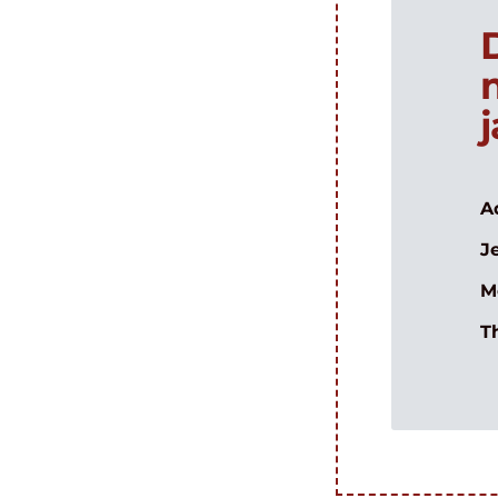
A
J
M
T