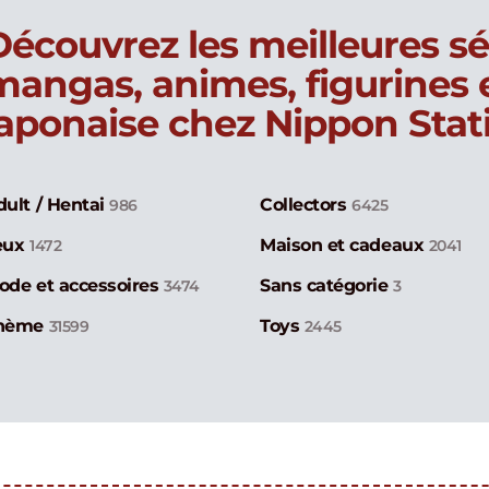
Découvrez les meilleures sé
mangas, animes, figurines
japonaise chez Nippon Stat
dult / Hentai
Collectors
986
6425
eux
Maison et cadeaux
1472
2041
ode et accessoires
Sans catégorie
3474
3
hème
Toys
31599
2445