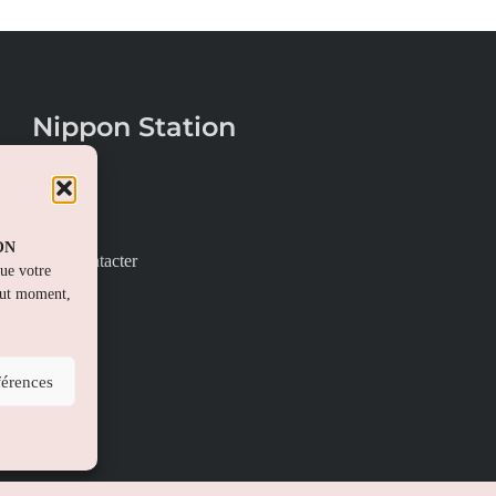
Nippon Station
À propos
FAQs
PON
Nous contacter
que votre
out moment,
férences