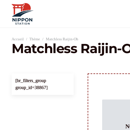
Accueil
/
Thème
/
Matchless Raijin-Oh
Matchless Raijin-
[br_filters_group
group_id=38867]
N