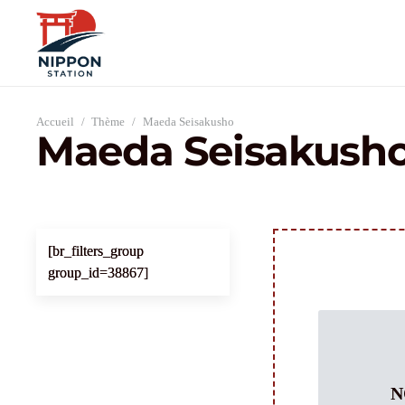
Accueil
/
Thème
/
Maeda Seisakusho
Maeda Seisakush
[br_filters_group
group_id=38867]
N