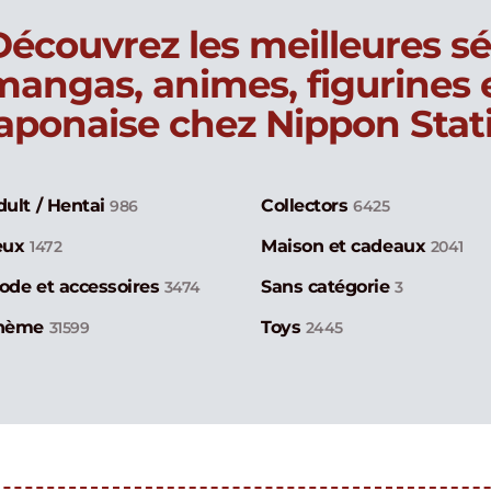
Découvrez les meilleures sé
mangas, animes, figurines
japonaise chez Nippon Stat
dult / Hentai
Collectors
986
6425
eux
Maison et cadeaux
1472
2041
ode et accessoires
Sans catégorie
3474
3
hème
Toys
31599
2445