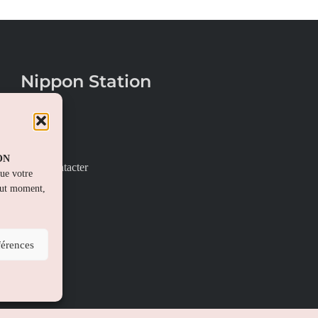
Nippon Station
À propos
FAQs
PON
Nous contacter
que votre
out moment,
férences