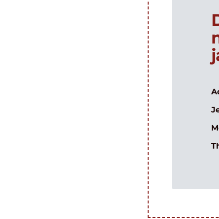
A
J
M
T