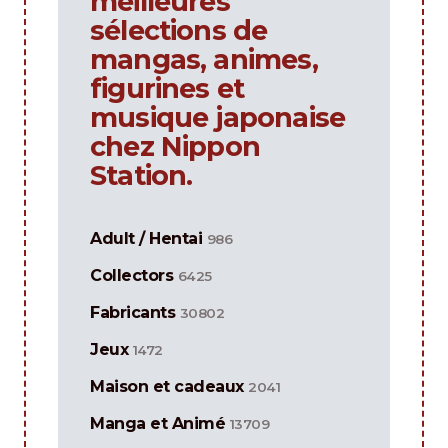
meilleures
sélections de
mangas, animes,
figurines et
musique japonaise
chez Nippon
Station.
Adult / Hentai
986
Collectors
6425
Fabricants
30802
Jeux
1472
Maison et cadeaux
2041
Manga et Animé
13709