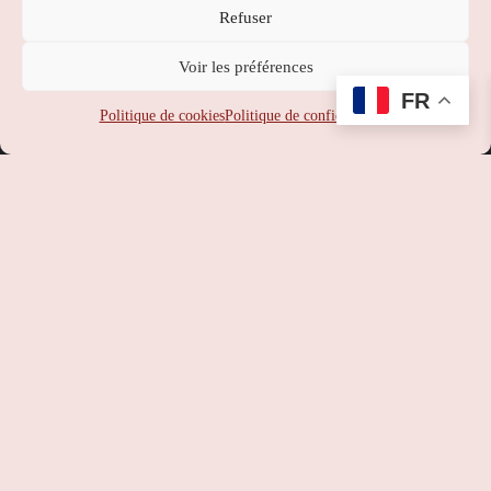
Refuser
Nippon Station
Voir les préférences
SUPPORT
:
service-client@nipponstation.fr
FR
SIREN
: 102 273 141
Politique de cookies
Politique de confidentialité
SIRET
: 102 273 141 000 14
APE
: 46.90Z
RCS
: 102 273 141 PARIS
TVA
: FR93102273141
©
Nippon Station
– Site web réalisé par l’agence web
Hé-site
pas