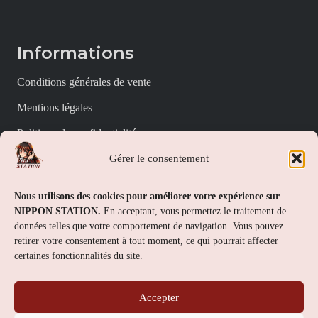
Informations
Conditions générales de vente
Mentions légales
Politique de confidentialité
Gérer le consentement
Politique de cookies (UE)
Nippon Station
Nous utilisons des cookies pour améliorer votre expérience sur
NIPPON STATION.
En acceptant, vous permettez le traitement de
À propos
données telles que votre comportement de navigation. Vous pouvez
retirer votre consentement à tout moment, ce qui pourrait affecter
FAQs
certaines fonctionnalités du site.
Nous contacter
Accepter
Contact