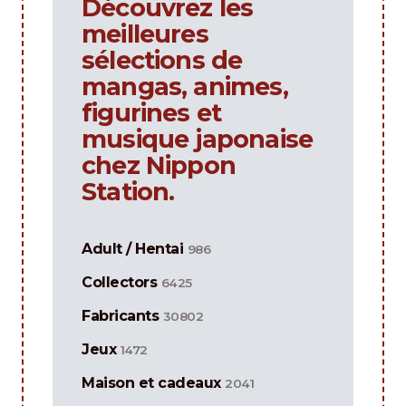
Découvrez les
meilleures
sélections de
mangas, animes,
figurines et
musique japonaise
chez Nippon
Station.
Adult / Hentai
986
Collectors
6425
Fabricants
30802
Jeux
1472
Maison et cadeaux
2041