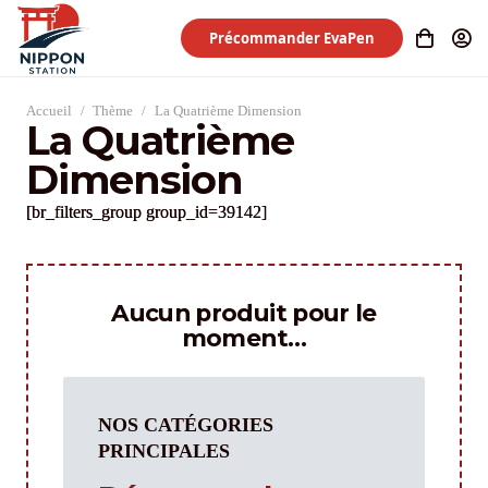
Précommander EvaPen
Accueil
/
Thème
/
La Quatrième Dimension
La Quatrième
Dimension
[br_filters_group group_id=39142]
Aucun produit pour le
moment…
NOS CATÉGORIES
PRINCIPALES