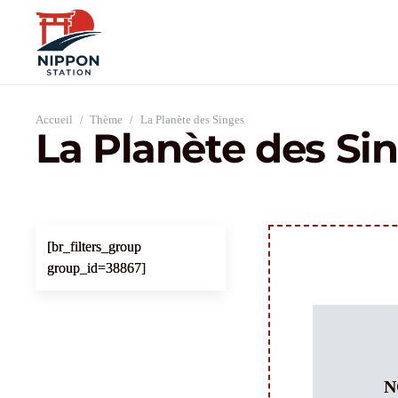
Accueil
/
Thème
/
La Planète des Singes
La Planète des Si
[br_filters_group
group_id=38867]
N