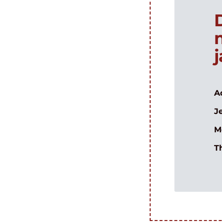
A
J
M
T