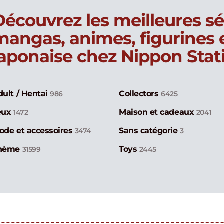
Découvrez les meilleures sé
mangas, animes, figurines
japonaise chez Nippon Stat
dult / Hentai
Collectors
986
6425
eux
Maison et cadeaux
1472
2041
ode et accessoires
Sans catégorie
3474
3
hème
Toys
31599
2445