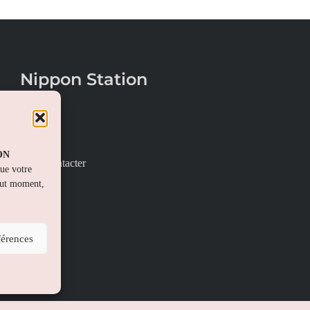
Nippon Station
À propos
FAQs
PON
Nous contacter
que votre
out moment,
férences