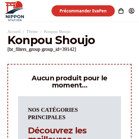
Précommander EvaPen
Accueil
/
Thème
/
Konpou Shoujo
Konpou Shoujo
[br_filters_group group_id=39142]
Aucun produit pour le
moment…
NOS CATÉGORIES
PRINCIPALES
Découvrez les