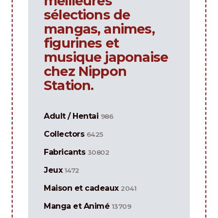
meilleures
sélections de
mangas, animes,
figurines et
musique japonaise
chez Nippon
Station.
Adult / Hentai
986
Collectors
6425
Fabricants
30802
Jeux
1472
Maison et cadeaux
2041
Manga et Animé
13709