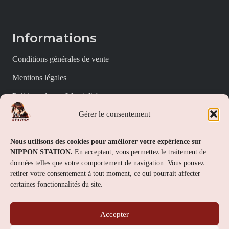
Informations
Conditions générales de vente
Mentions légales
Politique de confidentialité
Gérer le consentement
Politique de cookies (UE)
Nippon Station
Nous utilisons des cookies pour améliorer votre expérience sur
NIPPON STATION.
En acceptant, vous permettez le traitement de
À propos
données telles que votre comportement de navigation. Vous pouvez
retirer votre consentement à tout moment, ce qui pourrait affecter
FAQs
certaines fonctionnalités du site.
Nous contacter
Accepter
Contact