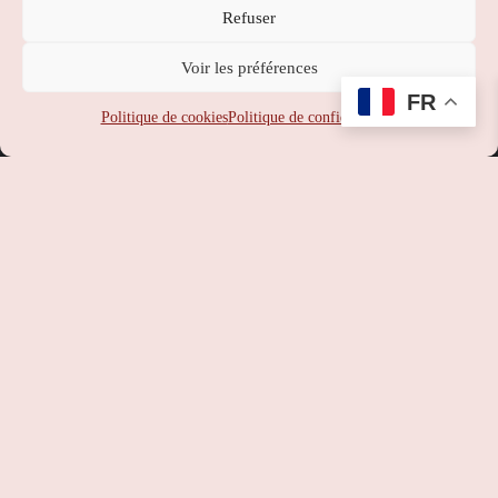
Refuser
Nippon Station
Voir les préférences
SUPPORT
:
service-client@nipponstation.fr
FR
SIREN
: 102 273 141
Politique de cookies
Politique de confidentialité
SIRET
: 102 273 141 000 14
APE
: 46.90Z
RCS
: 102 273 141 PARIS
TVA
: FR93102273141
©
Nippon Station
– Site web réalisé par l’agence web
Hé-site
pas