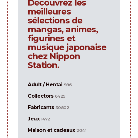
Découvrez les
meilleures
sélections de
mangas, animes,
figurines et
musique japonaise
chez Nippon
Station.
Adult / Hentai
986
Collectors
6425
Fabricants
30802
Jeux
1472
Maison et cadeaux
2041