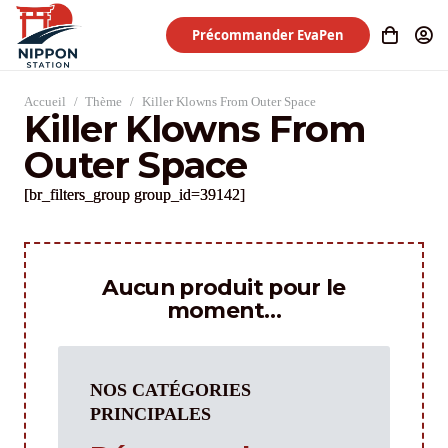
Précommander EvaPen
Accueil
/
Thème
/
Killer Klowns From Outer Space
Killer Klowns From
Outer Space
[br_filters_group group_id=39142]
Aucun produit pour le
moment…
NOS CATÉGORIES
PRINCIPALES