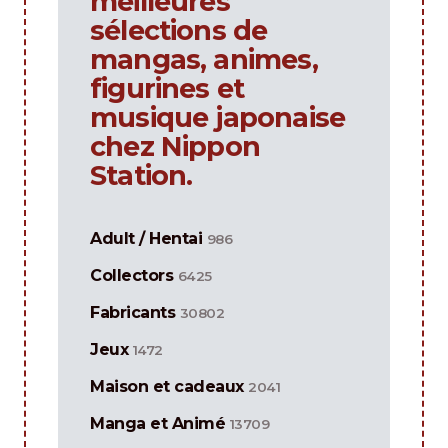
meilleures
sélections de
mangas, animes,
figurines et
musique japonaise
chez Nippon
Station.
Adult / Hentai
986
Collectors
6425
Fabricants
30802
Jeux
1472
Maison et cadeaux
2041
Manga et Animé
13709