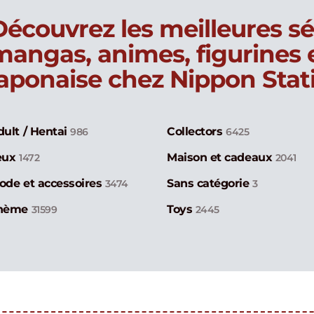
Découvrez les meilleures sé
mangas, animes, figurines
japonaise chez Nippon Stat
dult / Hentai
Collectors
986
6425
eux
Maison et cadeaux
1472
2041
ode et accessoires
Sans catégorie
3474
3
hème
Toys
31599
2445