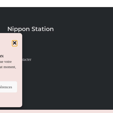
Nippon Station
À propos
FAQs
PON
Nous contacter
que votre
out moment,
férences