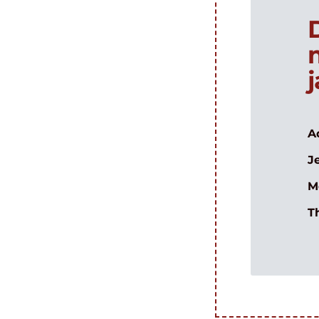
A
J
M
T