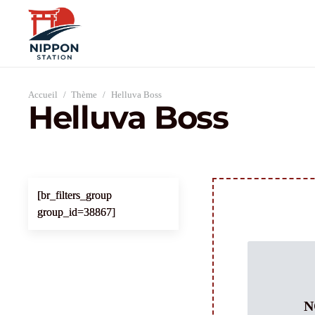
Accueil
/
Thème
/
Helluva Boss
Helluva Boss
[br_filters_group
group_id=38867]
N