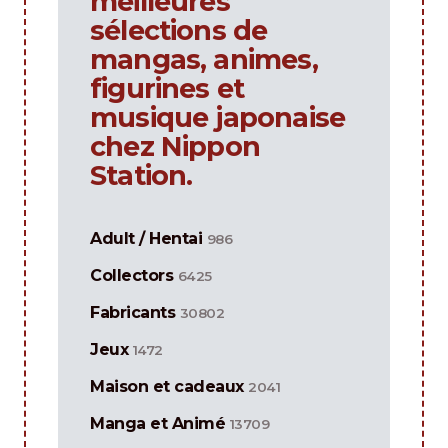
meilleures
sélections de
mangas, animes,
figurines et
musique japonaise
chez Nippon
Station.
Adult / Hentai
986
Collectors
6425
Fabricants
30802
Jeux
1472
Maison et cadeaux
2041
Manga et Animé
13709