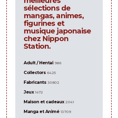
meilleures
sélections de
mangas, animes,
figurines et
musique japonaise
chez Nippon
Station.
Adult / Hentai
986
Collectors
6425
Fabricants
30802
Jeux
1472
Maison et cadeaux
2041
Manga et Animé
13709