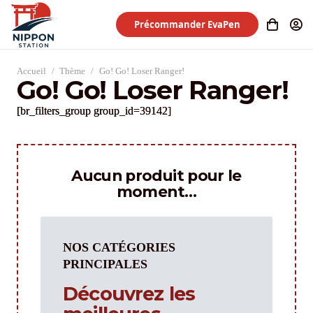
Précommander EvaPen
Accueil
/
Thème
/
Go! Go! Loser Ranger!
Go! Go! Loser Ranger!
[br_filters_group group_id=39142]
Aucun produit pour le
moment…
NOS CATÉGORIES
PRINCIPALES
Découvrez les