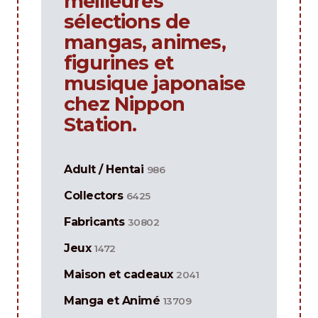
meilleures
sélections de
mangas, animes,
figurines et
musique japonaise
chez Nippon
Station.
Adult / Hentai
986
Collectors
6425
Fabricants
30802
Jeux
1472
Maison et cadeaux
2041
Manga et Animé
13709