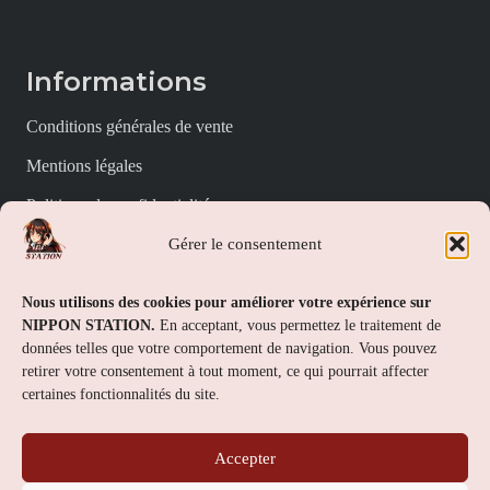
Informations
Conditions générales de vente
Mentions légales
Politique de confidentialité
Gérer le consentement
Politique de cookies (UE)
Nippon Station
Nous utilisons des cookies pour améliorer votre expérience sur
NIPPON STATION.
En acceptant, vous permettez le traitement de
À propos
données telles que votre comportement de navigation. Vous pouvez
retirer votre consentement à tout moment, ce qui pourrait affecter
FAQs
certaines fonctionnalités du site.
Nous contacter
Accepter
Contact