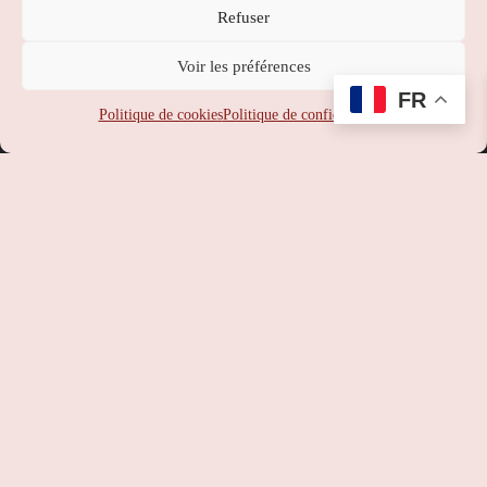
Refuser
Nippon Station
Voir les préférences
SUPPORT
:
service-client@nipponstation.fr
FR
SIREN
: 102 273 141
Politique de cookies
Politique de confidentialité
SIRET
: 102 273 141 000 14
APE
: 46.90Z
RCS
: 102 273 141 PARIS
TVA
: FR93102273141
©
Nippon Station
– Site web réalisé par l’agence web
Hé-site
pas