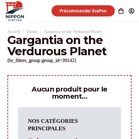
Précommander EvaPen
Accueil
/
Thème
/
Gargantia on the Verdurous Planet
Gargantia on the
Verdurous Planet
[br_filters_group group_id=39142]
Aucun produit pour le
moment…
NOS CATÉGORIES
PRINCIPALES