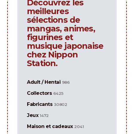
Découvrez les
meilleures
sélections de
mangas, animes,
figurines et
musique japonaise
chez Nippon
Station.
Adult / Hentai
986
Collectors
6425
Fabricants
30802
Jeux
1472
Maison et cadeaux
2041