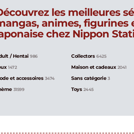
Découvrez les meilleures sé
mangas, animes, figurines
japonaise chez Nippon Stat
dult / Hentai
Collectors
986
6425
eux
Maison et cadeaux
1472
2041
ode et accessoires
Sans catégorie
3474
3
hème
Toys
31599
2445