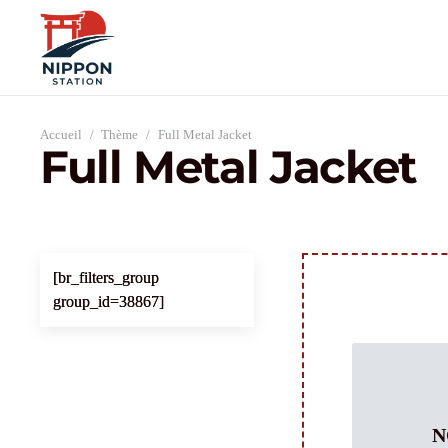
Accueil
/
Thème
/
Full Metal Jacket
Full Metal Jacket
[br_filters_group
group_id=38867]
N