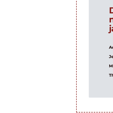
A
J
M
T