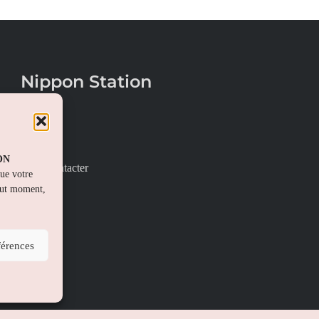
Nippon Station
À propos
FAQs
PON
Nous contacter
que votre
out moment,
férences