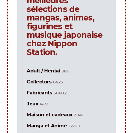
meilleures
sélections de
mangas, animes,
figurines et
musique japonaise
chez Nippon
Station.
Adult / Hentai
986
Collectors
6425
Fabricants
30802
Jeux
1472
Maison et cadeaux
2041
Manga et Animé
13709