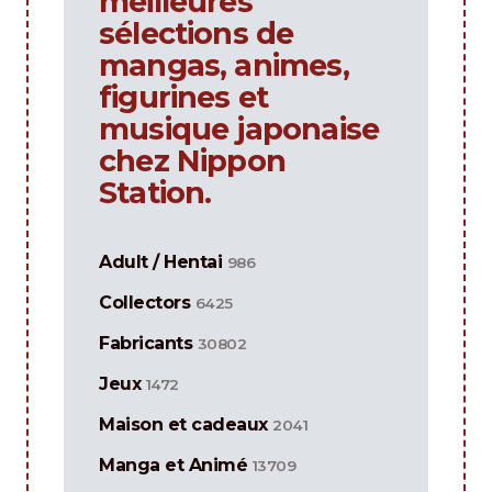
meilleures
sélections de
mangas, animes,
figurines et
musique japonaise
chez Nippon
Station.
Adult / Hentai
986
Collectors
6425
Fabricants
30802
Jeux
1472
Maison et cadeaux
2041
Manga et Animé
13709