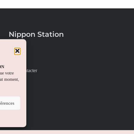
Nippon Station
À propos
FAQs
PON
Nous contacter
que votre
out moment,
férences