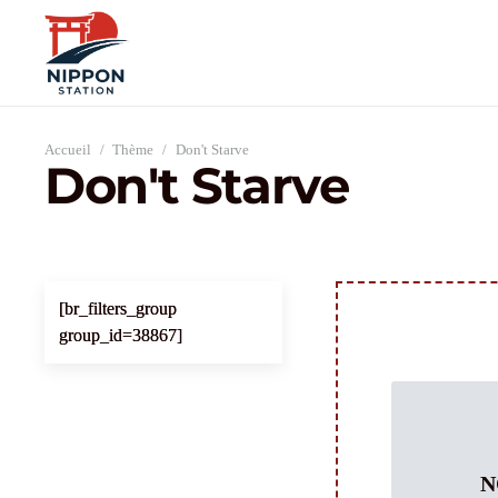
Accueil
/
Thème
/
Don't Starve
Don't Starve
[br_filters_group
group_id=38867]
N