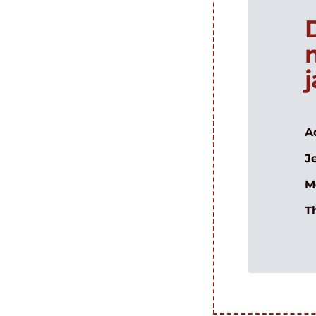
A
J
M
T