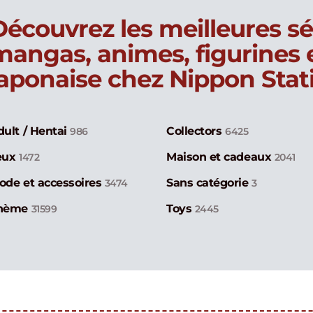
Découvrez les meilleures sé
mangas, animes, figurines
japonaise chez Nippon Stat
dult / Hentai
Collectors
986
6425
eux
Maison et cadeaux
1472
2041
ode et accessoires
Sans catégorie
3474
3
hème
Toys
31599
2445