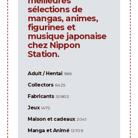
meilleures
sélections de
mangas, animes,
figurines et
musique japonaise
chez Nippon
Station.
Adult / Hentai
986
Collectors
6425
Fabricants
30802
Jeux
1472
Maison et cadeaux
2041
Manga et Animé
13709