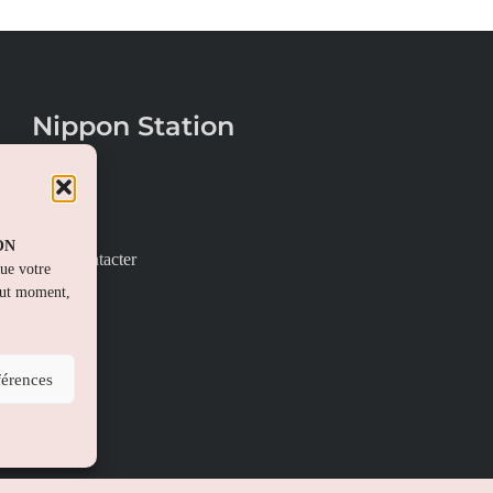
Nippon Station
À propos
FAQs
PON
Nous contacter
que votre
out moment,
férences