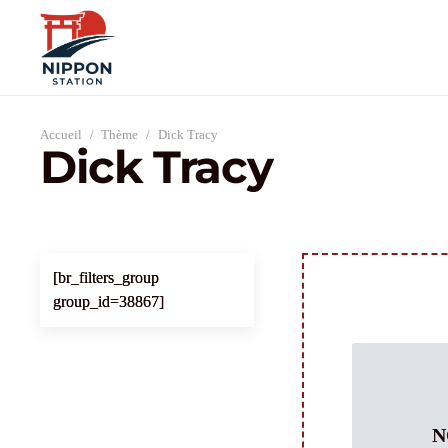
Accueil
/
Thème
/
Dick Tracy
Dick Tracy
[br_filters_group
group_id=38867]
N