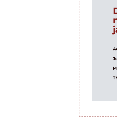
A
J
M
T