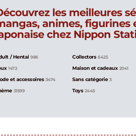
Découvrez les meilleures sé
mangas, animes, figurines
japonaise chez Nippon Stat
dult / Hentai
Collectors
986
6425
eux
Maison et cadeaux
1472
2041
ode et accessoires
Sans catégorie
3474
3
hème
Toys
31599
2445