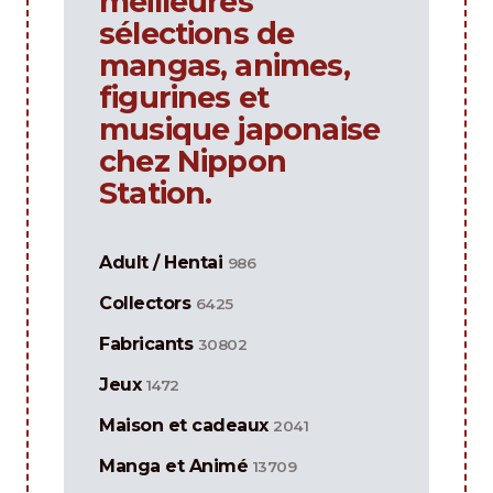
meilleures
sélections de
mangas, animes,
figurines et
musique japonaise
chez Nippon
Station.
Adult / Hentai
986
Collectors
6425
Fabricants
30802
Jeux
1472
Maison et cadeaux
2041
Manga et Animé
13709