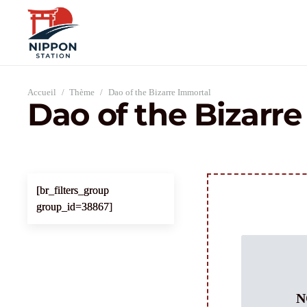
Accueil
/
Thème
/
Dao of the Bizarre Immortal
Dao of the Bizarr
[br_filters_group
group_id=38867]
N