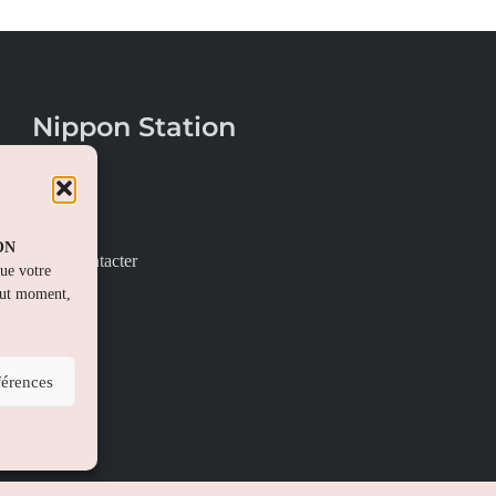
Nippon Station
À propos
FAQs
PON
Nous contacter
que votre
out moment,
férences