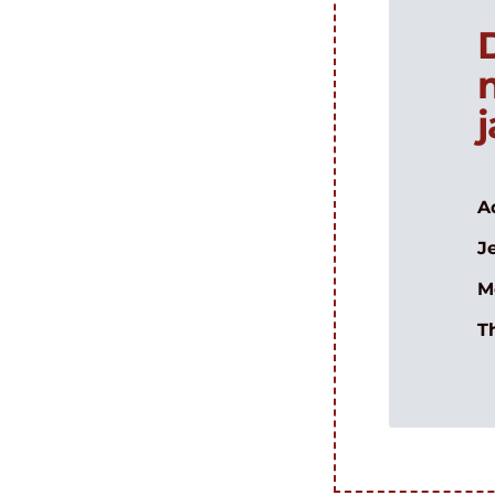
A
J
M
T