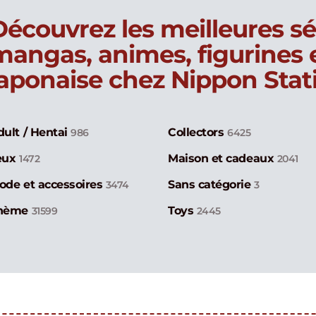
Découvrez les meilleures sé
mangas, animes, figurines
japonaise chez Nippon Stat
dult / Hentai
Collectors
986
6425
eux
Maison et cadeaux
1472
2041
ode et accessoires
Sans catégorie
3474
3
hème
Toys
31599
2445