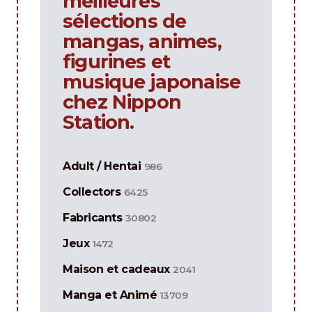
meilleures
sélections de
mangas, animes,
figurines et
musique japonaise
chez Nippon
Station.
Adult / Hentai
986
Collectors
6425
Fabricants
30802
Jeux
1472
Maison et cadeaux
2041
Manga et Animé
13709