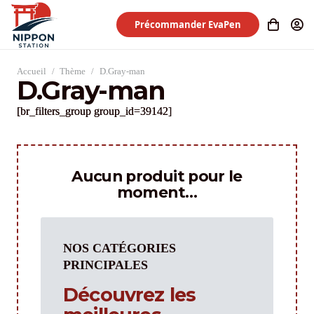
Précommander EvaPen
Accueil
/
Thème
/
D.Gray-man
D.Gray-man
[br_filters_group group_id=39142]
Aucun produit pour le
moment…
NOS CATÉGORIES
PRINCIPALES
Découvrez les