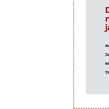
A
J
M
T