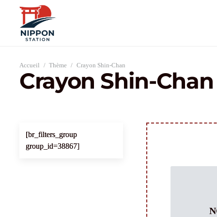
Accueil
/
Thème
/
Crayon Shin-Chan
Crayon Shin-Chan
[br_filters_group
group_id=38867]
N