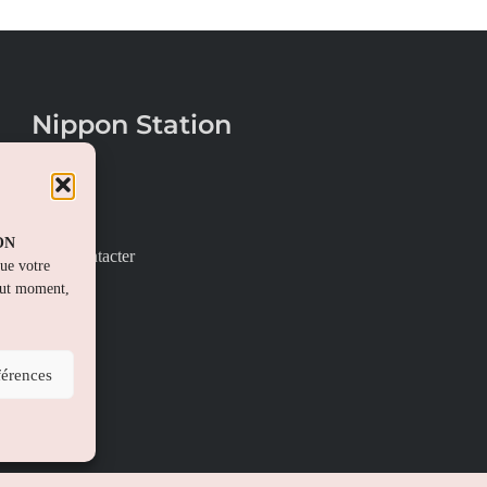
Nippon Station
À propos
FAQs
PON
Nous contacter
que votre
out moment,
férences