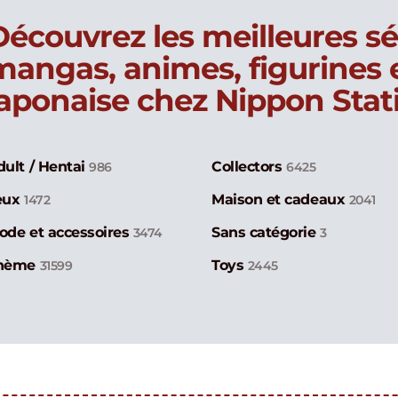
Découvrez les meilleures sé
mangas, animes, figurines
japonaise chez Nippon Stat
dult / Hentai
Collectors
986
6425
eux
Maison et cadeaux
1472
2041
ode et accessoires
Sans catégorie
3474
3
hème
Toys
31599
2445