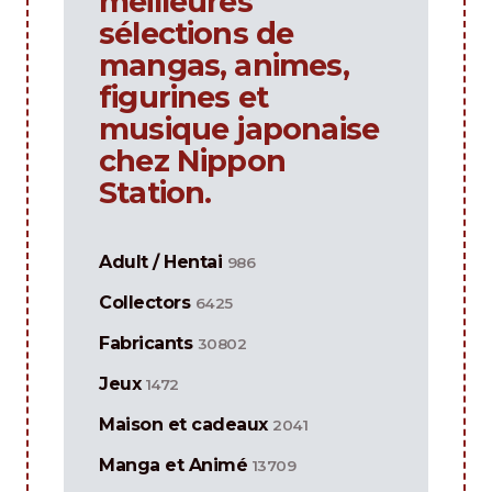
meilleures
sélections de
mangas, animes,
figurines et
musique japonaise
chez Nippon
Station.
Adult / Hentai
986
Collectors
6425
Fabricants
30802
Jeux
1472
Maison et cadeaux
2041
Manga et Animé
13709