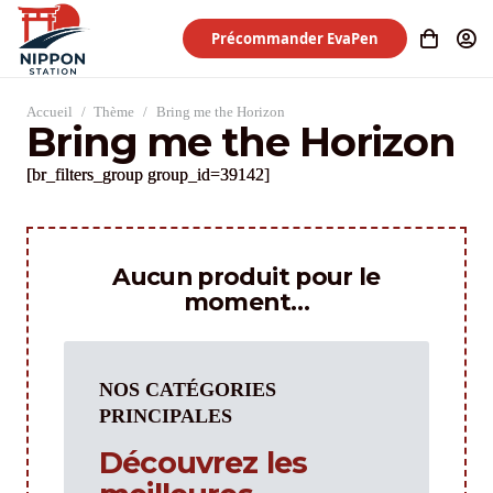
Précommander EvaPen
Accueil
/
Thème
/
Bring me the Horizon
Bring me the Horizon
[br_filters_group group_id=39142]
Aucun produit pour le
moment…
NOS CATÉGORIES
PRINCIPALES
Découvrez les