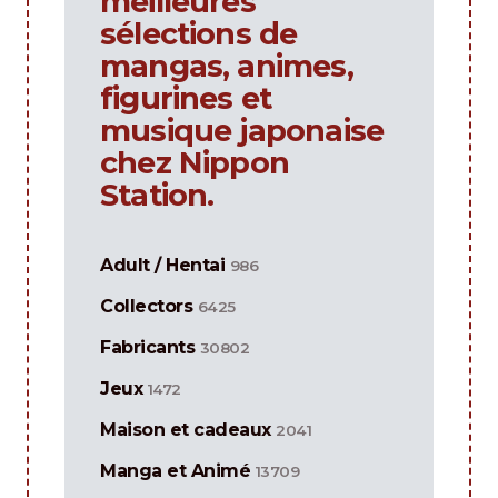
meilleures
sélections de
mangas, animes,
figurines et
musique japonaise
chez Nippon
Station.
Adult / Hentai
986
Collectors
6425
Fabricants
30802
Jeux
1472
Maison et cadeaux
2041
Manga et Animé
13709