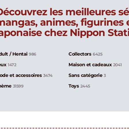
Découvrez les meilleures sé
mangas, animes, figurines
japonaise chez Nippon Stat
dult / Hentai
Collectors
986
6425
eux
Maison et cadeaux
1472
2041
ode et accessoires
Sans catégorie
3474
3
hème
Toys
31599
2445