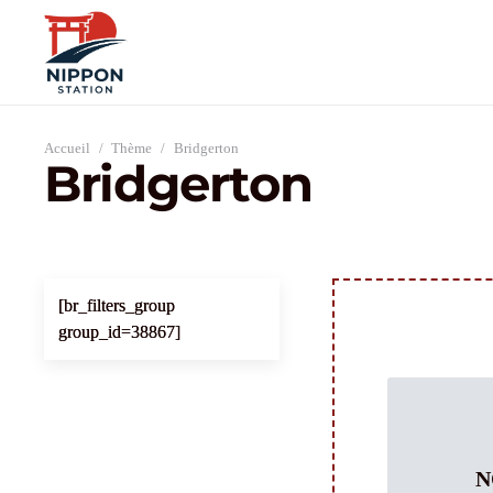
Accueil
/
Thème
/
Bridgerton
Bridgerton
[br_filters_group
group_id=38867]
N