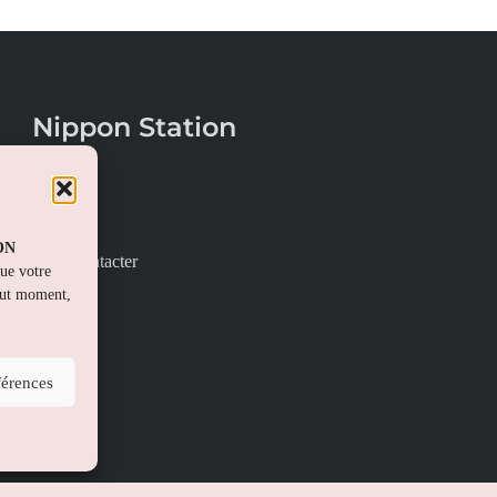
Nippon Station
À propos
FAQs
PON
Nous contacter
que votre
out moment,
férences