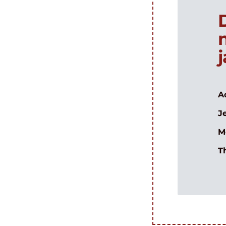
A
J
M
T