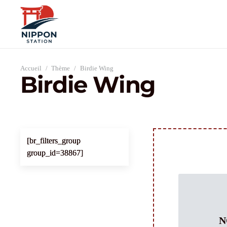
Accueil
/
Thème
/
Birdie Wing
Birdie Wing
[br_filters_group
group_id=38867]
N