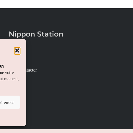
Nippon Station
À propos
FAQs
PON
Nous contacter
que votre
out moment,
férences