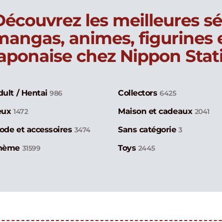
Découvrez les meilleures sé
mangas, animes, figurines
japonaise chez Nippon Stat
dult / Hentai
Collectors
986
6425
eux
Maison et cadeaux
1472
2041
ode et accessoires
Sans catégorie
3474
3
hème
Toys
31599
2445