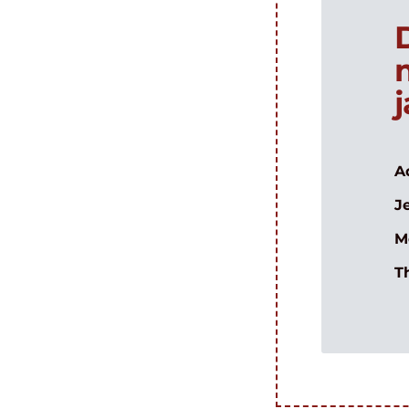
A
J
M
T