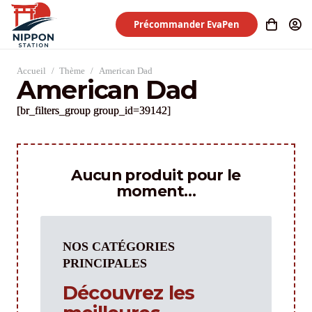
Précommander EvaPen
Accueil
/
Thème
/
American Dad
American Dad
[br_filters_group group_id=39142]
Aucun produit pour le
moment…
NOS CATÉGORIES
PRINCIPALES
Découvrez les