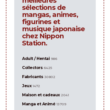
meilleures
sélections de
mangas, animes,
figurines et
musique japonaise
chez Nippon
Station.
Adult / Hentai
986
Collectors
6425
Fabricants
30802
Jeux
1472
Maison et cadeaux
2041
Manga et Animé
13709