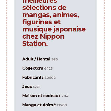
meilleures
sélections de
mangas, animes,
figurines et
musique japonaise
chez Nippon
Station.
Adult / Hentai
986
Collectors
6425
Fabricants
30802
Jeux
1472
Maison et cadeaux
2041
Manga et Animé
13709