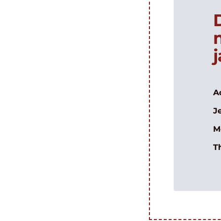
A
J
M
T