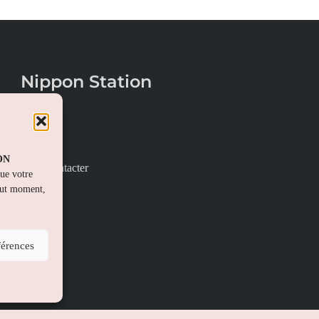
Nippon Station
À propos
FAQs
PON
Nous contacter
que votre
out moment,
férences