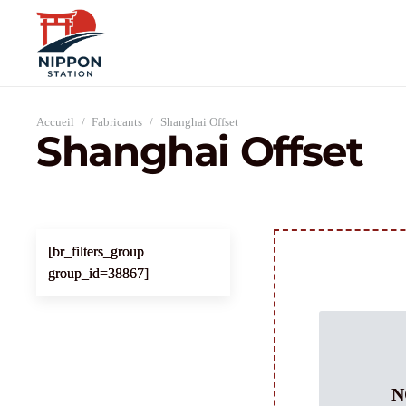
Accueil
/
Fabricants
/
Shanghai Offset
Shanghai Offset
[br_filters_group
group_id=38867]
N