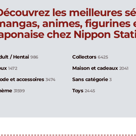
Découvrez les meilleures sé
mangas, animes, figurines
japonaise chez Nippon Stat
dult / Hentai
Collectors
986
6425
eux
Maison et cadeaux
1472
2041
ode et accessoires
Sans catégorie
3474
3
hème
Toys
31599
2445