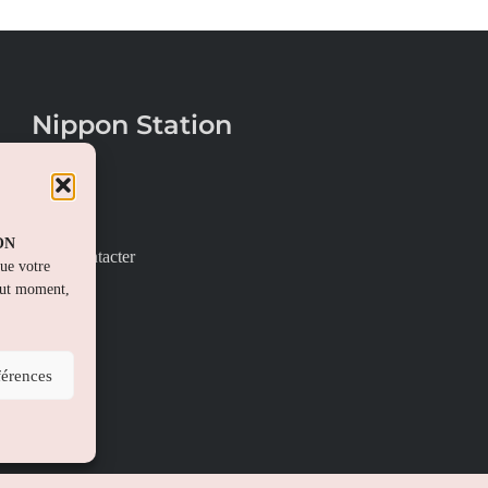
Nippon Station
À propos
FAQs
PON
Nous contacter
que votre
out moment,
férences