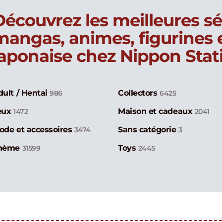
Découvrez les meilleures sé
mangas, animes, figurines
japonaise chez Nippon Stat
dult / Hentai
Collectors
986
6425
eux
Maison et cadeaux
1472
2041
ode et accessoires
Sans catégorie
3474
3
hème
Toys
31599
2445