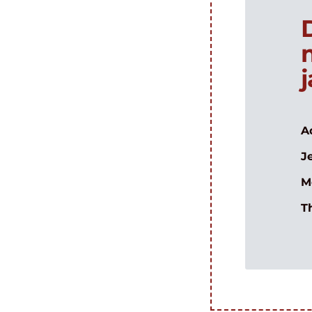
A
J
M
T