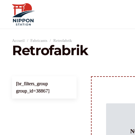
Accueil
/
Fabricants
/
Retrofabrik
Retrofabrik
[br_filters_group
group_id=38867]
N