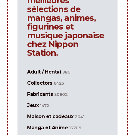
meilleures
sélections de
mangas, animes,
figurines et
musique japonaise
chez Nippon
Station.
Adult / Hentai
986
Collectors
6425
Fabricants
30802
Jeux
1472
Maison et cadeaux
2041
Manga et Animé
13709