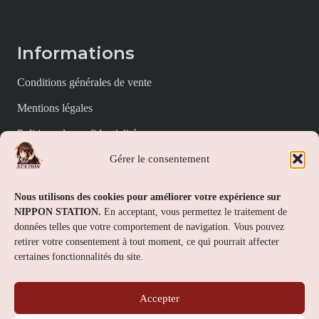
Informations
Conditions générales de vente
Mentions légales
Politique de confidentialité
Gérer le consentement
Politique de cookies (UE)
Nippon Station
Nous utilisons des cookies pour améliorer votre expérience sur
NIPPON STATION.
En acceptant, vous permettez le traitement de
À propos
données telles que votre comportement de navigation. Vous pouvez
retirer votre consentement à tout moment, ce qui pourrait affecter
FAQs
certaines fonctionnalités du site.
Nous contacter
Accepter
Contact