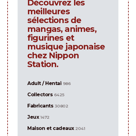
Découvrez les
meilleures
sélections de
mangas, animes,
figurines et
musique japonaise
chez Nippon
Station.
Adult / Hentai
986
Collectors
6425
Fabricants
30802
Jeux
1472
Maison et cadeaux
2041