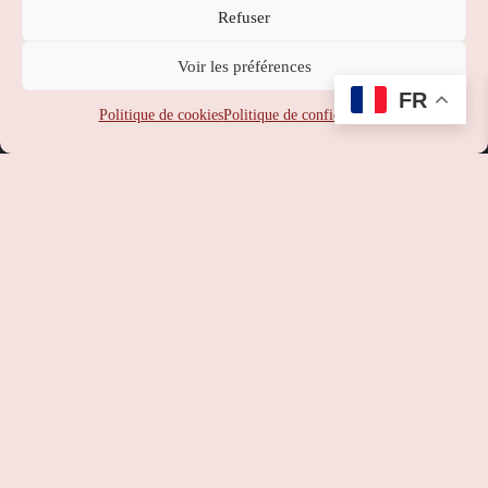
Refuser
Nippon Station
Voir les préférences
SUPPORT
:
service-client@nipponstation.fr
FR
SIREN
: 102 273 141
Politique de cookies
Politique de confidentialité
SIRET
: 102 273 141 000 14
APE
: 46.90Z
RCS
: 102 273 141 PARIS
TVA
: FR93102273141
©
Nippon Station
– Site web réalisé par l’agence web
Hé-site
pas