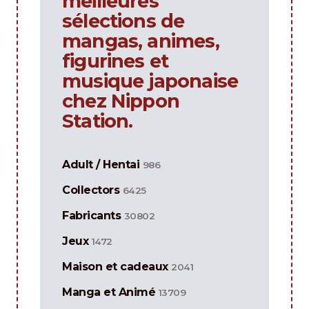
meilleures
sélections de
mangas, animes,
figurines et
musique japonaise
chez Nippon
Station.
Adult / Hentai
986
Collectors
6425
Fabricants
30802
Jeux
1472
Maison et cadeaux
2041
Manga et Animé
13709