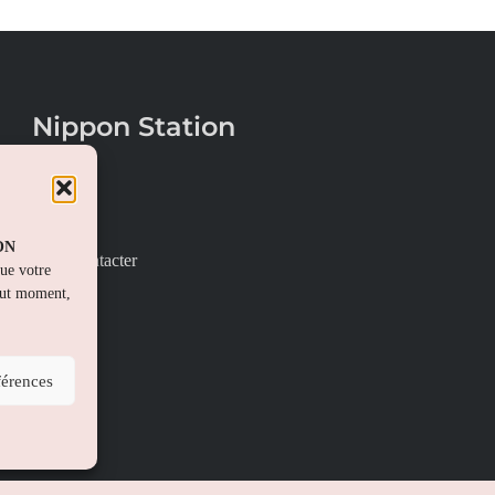
Nippon Station
À propos
FAQs
PON
Nous contacter
que votre
out moment,
férences