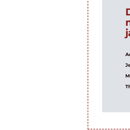
A
J
M
T