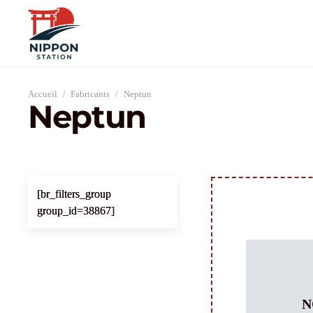
Accueil
/
Fabricants
/
Neptun
Neptun
[br_filters_group
group_id=38867]
N