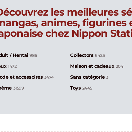
Découvrez les meilleures sé
mangas, animes, figurines
japonaise chez Nippon Stat
dult / Hentai
Collectors
986
6425
eux
Maison et cadeaux
1472
2041
ode et accessoires
Sans catégorie
3474
3
hème
Toys
31599
2445