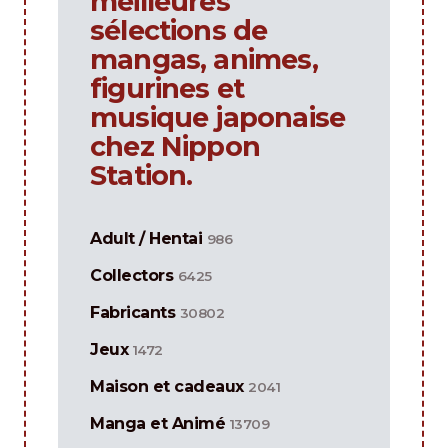
meilleures
sélections de
mangas, animes,
figurines et
musique japonaise
chez Nippon
Station.
Adult / Hentai
986
Collectors
6425
Fabricants
30802
Jeux
1472
Maison et cadeaux
2041
Manga et Animé
13709