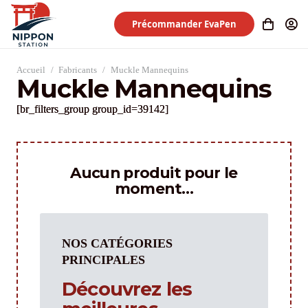
Précommander EvaPen
Accueil
/
Fabricants
/
Muckle Mannequins
Muckle Mannequins
[br_filters_group group_id=39142]
Aucun produit pour le
moment…
NOS CATÉGORIES
PRINCIPALES
Découvrez les