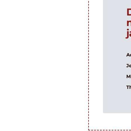
A
J
M
T