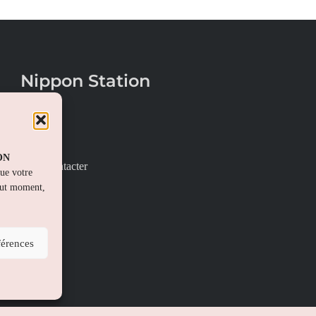
Nippon Station
À propos
FAQs
PON
Nous contacter
que votre
out moment,
férences