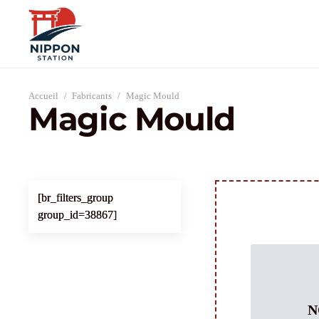
Accueil
/
Fabricants
/
Magic Mould
Magic Mould
[br_filters_group
group_id=38867]
N