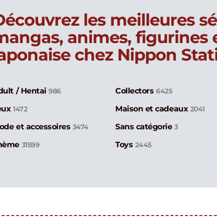
Découvrez les meilleures sé
mangas, animes, figurines
japonaise chez Nippon Stat
dult / Hentai
Collectors
986
6425
eux
Maison et cadeaux
1472
2041
ode et accessoires
Sans catégorie
3474
3
hème
Toys
31599
2445