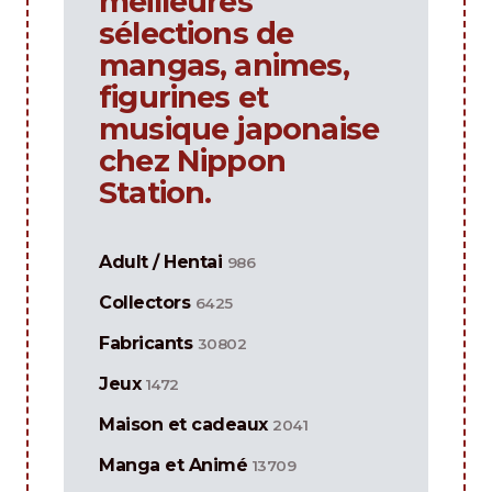
meilleures
sélections de
mangas, animes,
figurines et
musique japonaise
chez Nippon
Station.
Adult / Hentai
986
Collectors
6425
Fabricants
30802
Jeux
1472
Maison et cadeaux
2041
Manga et Animé
13709