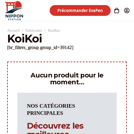
Précommander EvaPen
Accueil
/
Fabricants
/
KoiKoi
KoiKoi
[br_filters_group group_id=39142]
Aucun produit pour le
moment…
NOS CATÉGORIES
PRINCIPALES
Découvrez les