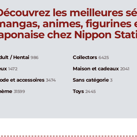
Découvrez les meilleures sé
mangas, animes, figurines
japonaise chez Nippon Stat
dult / Hentai
Collectors
986
6425
eux
Maison et cadeaux
1472
2041
ode et accessoires
Sans catégorie
3474
3
hème
Toys
31599
2445