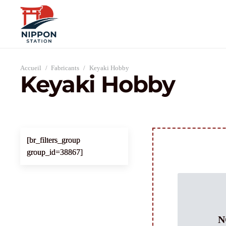
Accueil
/
Fabricants
/
Keyaki Hobby
Keyaki Hobby
[br_filters_group
group_id=38867]
N