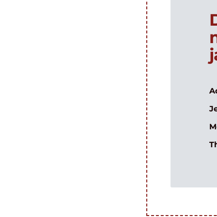
A
J
M
T