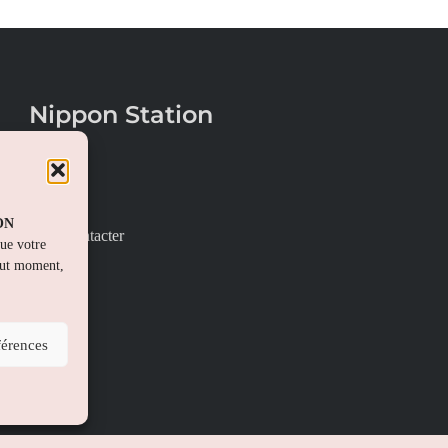
Nippon Station
À propos
FAQs
PON
Nous contacter
que votre
out moment,
férences