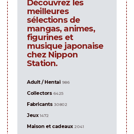
Découvrez les
meilleures
sélections de
mangas, animes,
figurines et
musique japonaise
chez Nippon
Station.
Adult / Hentai
986
Collectors
6425
Fabricants
30802
Jeux
1472
Maison et cadeaux
2041