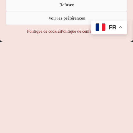
Refuser
Nippon Station
Voir les préférences
SUPPORT
:
service-client@nipponstation.fr
FR
SIREN
: 102 273 141
Politique de cookies
Politique de confidentialité
SIRET
: 102 273 141 000 14
APE
: 46.90Z
RCS
: 102 273 141 PARIS
TVA
: FR93102273141
©
Nippon Station
– Site web réalisé par l’agence web
Hé-site
pas