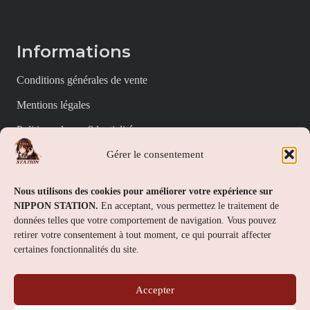
Informations
Conditions générales de vente
Mentions légales
Politique de confidentialité
Gérer le consentement
Politique de cookies (UE)
Nippon Station
Nous utilisons des cookies pour améliorer votre expérience sur
NIPPON STATION.
En acceptant, vous permettez le traitement de
À propos
données telles que votre comportement de navigation. Vous pouvez
retirer votre consentement à tout moment, ce qui pourrait affecter
FAQs
certaines fonctionnalités du site.
Nous contacter
Accepter
Contact