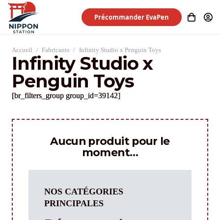
Précommander EvaPen
Accueil
/
Fabricants
/
Infinity Studio x Penguin Toys
Infinity Studio x
Penguin Toys
[br_filters_group group_id=39142]
Aucun produit pour le
moment…
NOS CATÉGORIES
PRINCIPALES