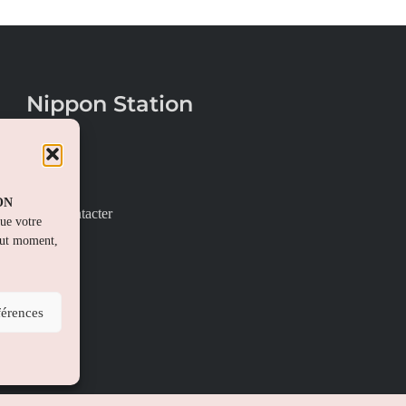
Nippon Station
À propos
FAQs
PON
Nous contacter
que votre
out moment,
férences