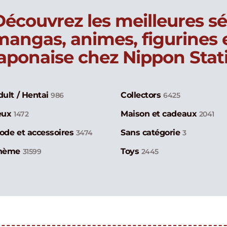
Découvrez les meilleures sé
mangas, animes, figurines
japonaise chez Nippon Stat
dult / Hentai
Collectors
986
6425
eux
Maison et cadeaux
1472
2041
ode et accessoires
Sans catégorie
3474
3
hème
Toys
31599
2445