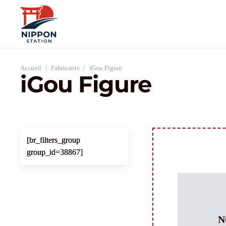
Accueil
/
Fabricants
/
iGou Figure
iGou Figure
[br_filters_group
group_id=38867]
N