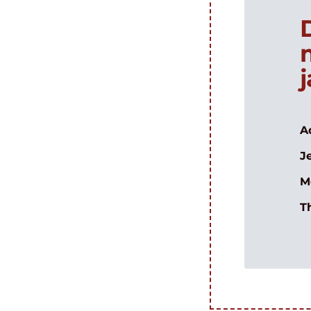
A
J
M
T