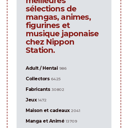
meilleures
sélections de
mangas, animes,
figurines et
musique japonaise
chez Nippon
Station.
Adult / Hentai
986
Collectors
6425
Fabricants
30802
Jeux
1472
Maison et cadeaux
2041
Manga et Animé
13709