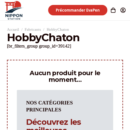
Précommander EvaPen
Accueil
/
Fabricants
/
HobbyChaton
HobbyChaton
[br_filters_group group_id=39142]
Aucun produit pour le
moment…
NOS CATÉGORIES
PRINCIPALES
Découvrez les