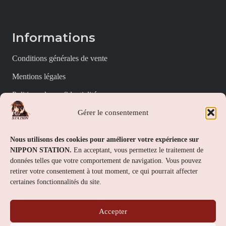
Informations
Conditions générales de vente
Mentions légales
Politique de confidentialité
Gérer le consentement
Politique de cookies (UE)
Nippon Station
Nous utilisons des cookies pour améliorer votre expérience sur
NIPPON STATION.
En acceptant, vous permettez le traitement de
À propos
données telles que votre comportement de navigation. Vous pouvez
retirer votre consentement à tout moment, ce qui pourrait affecter
FAQs
certaines fonctionnalités du site.
Nous contacter
Accepter
Contact