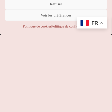
Refuser
Nippon Station
Voir les préférences
SUPPORT
:
service-client@nipponstation.fr
FR
SIREN
: 102 273 141
Politique de cookies
Politique de confidentialité
SIRET
: 102 273 141 000 14
APE
: 46.90Z
RCS
: 102 273 141 PARIS
TVA
: FR93102273141
©
Nippon Station
– Site web réalisé par l’agence web
Hé-site
pas