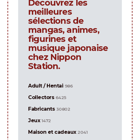
Découvrez les
meilleures
sélections de
mangas, animes,
figurines et
musique japonaise
chez Nippon
Station.
Adult / Hentai
986
Collectors
6425
Fabricants
30802
Jeux
1472
Maison et cadeaux
2041