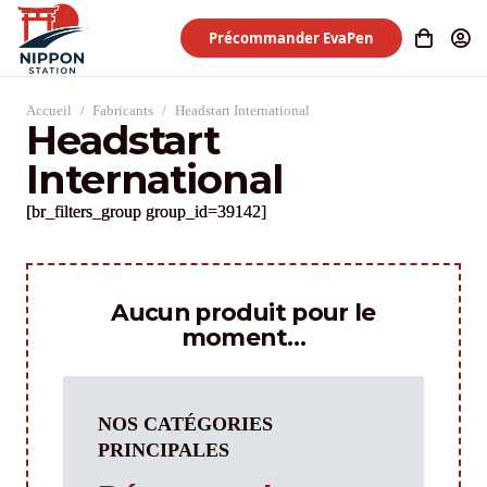
Précommander EvaPen
Accueil
/
Fabricants
/
Headstart International
Headstart
International
[br_filters_group group_id=39142]
Aucun produit pour le
moment…
NOS CATÉGORIES
PRINCIPALES