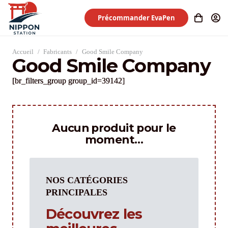
Précommander EvaPen
Accueil
/
Fabricants
/
Good Smile Company
Good Smile Company
[br_filters_group group_id=39142]
Aucun produit pour le
moment…
NOS CATÉGORIES
PRINCIPALES
Découvrez les