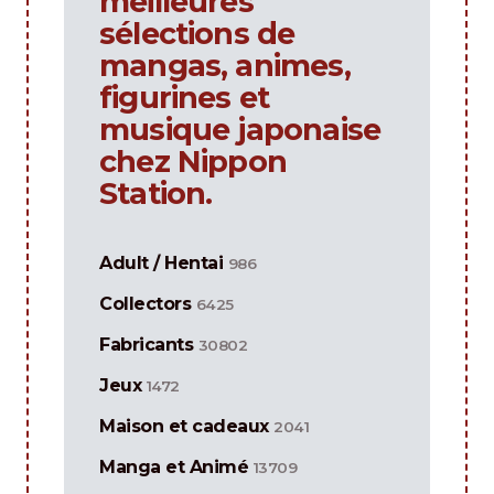
meilleures
sélections de
mangas, animes,
figurines et
musique japonaise
chez Nippon
Station.
Adult / Hentai
986
Collectors
6425
Fabricants
30802
Jeux
1472
Maison et cadeaux
2041
Manga et Animé
13709