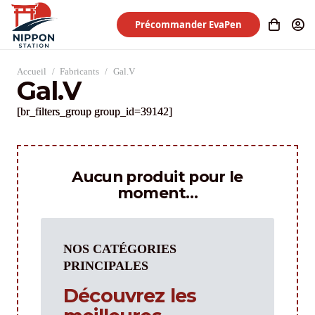
Précommander EvaPen
Accueil
/
Fabricants
/
Gal.V
Gal.V
[br_filters_group group_id=39142]
Aucun produit pour le
moment…
NOS CATÉGORIES
PRINCIPALES
Découvrez les