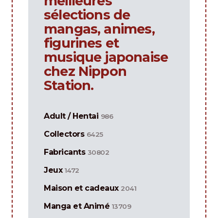
meilleures
sélections de
mangas, animes,
figurines et
musique japonaise
chez Nippon
Station.
Adult / Hentai
986
Collectors
6425
Fabricants
30802
Jeux
1472
Maison et cadeaux
2041
Manga et Animé
13709