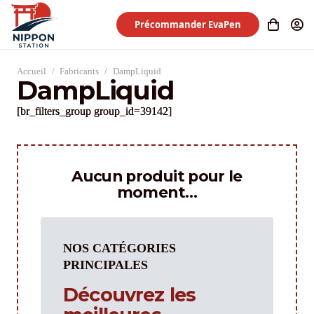
Précommander EvaPen
Accueil
/
Fabricants
/
DampLiquid
DampLiquid
[br_filters_group group_id=39142]
Aucun produit pour le
moment…
NOS CATÉGORIES
PRINCIPALES
Découvrez les