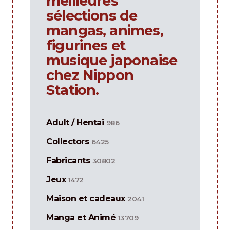
meilleures
sélections de
mangas, animes,
figurines et
musique japonaise
chez Nippon
Station.
Adult / Hentai
986
Collectors
6425
Fabricants
30802
Jeux
1472
Maison et cadeaux
2041
Manga et Animé
13709