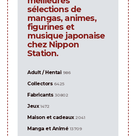
meilleures
sélections de
mangas, animes,
figurines et
musique japonaise
chez Nippon
Station.
Adult / Hentai
986
Collectors
6425
Fabricants
30802
Jeux
1472
Maison et cadeaux
2041
Manga et Animé
13709