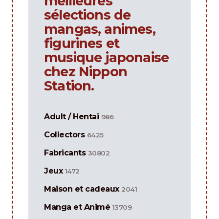
meilleures
sélections de
mangas, animes,
figurines et
musique japonaise
chez Nippon
Station.
Adult / Hentai
986
Collectors
6425
Fabricants
30802
Jeux
1472
Maison et cadeaux
2041
Manga et Animé
13709